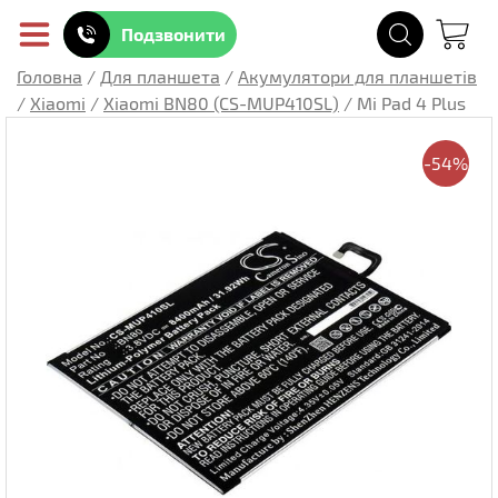
Подзвонити
Головна
/
Для планшета
/
Акумулятори для планшетів
/
Xiaomi
/
Xiaomi BN80 (CS-MUP410SL)
/
Mi Pad 4 Plus
-54%