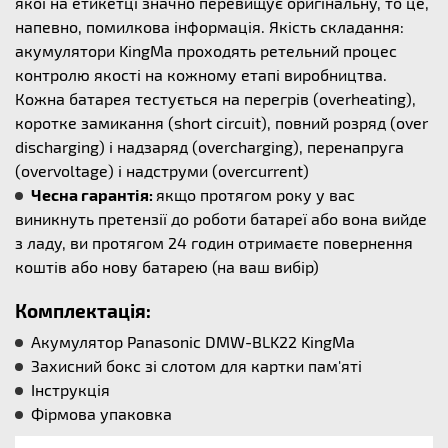
якої на етикетці значно перевищує оригінальну, то це,
напевно, помилкова інформація. Якість складання:
акумулятори KingMa проходять ретельний процес
контролю якості на кожному етапі виробництва.
Кожна батарея тестується на перегрів (overheating),
коротке замикання (short circuit), повний розряд (over
discharging) і надзаряд (overcharging), перенапруга
(overvoltage) і надструми (overcurrent)
Чесна гарантія:
якщо протягом року у вас
виникнуть претензії до роботи батареї або вона вийде
з ладу, ви протягом 24 годин отримаєте повернення
коштів або нову батарею (на ваш вибір)
Комплектація:
Акумулятор Panasonic DMW-BLK22 KingMa
Захисний бокс зі слотом для картки пам'яті
Інструкція
Фірмова упаковка