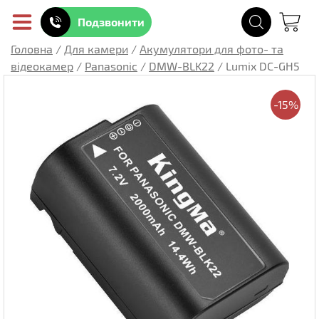
Подзвонити
Головна
/
Для камери
/
Акумулятори для фото- та
відеокамер
/
Panasonic
/
DMW-BLK22
/
Lumix DC-GH5
-15%