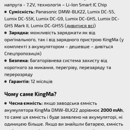
напруга - 7.2V, технологія – Li-Ion Smart IC Chip
Сумісність:
Panasonic DMW-BLK22, Lumix DC-S5,
Lumix DC-S5K, Lumix DC-G9, Lumix DC-GH5, Lumix DC-
GH5 Mark II, Lumix DC-GH5S (
дивитися всі
)
Зарядка:
можливість заряджати як від
оригінального, так і від зарядного пристрою KingMa (у
комплекті з акумулятором – дешевше – дивіться
Спецпропозиція)
Безпека:
багаторівнева система захисту від
короткого за микання, перегріву, перезаряду та
перерозряду
Гарантія:
12 місяців
Чому саме KingMa?
Чесна ємність:
якщо заводська ємність
акумулятора KingMa DMW-BLK22 дорівнює
2000 mAh
,
то саме ця ємність і буде заявлено на акумуляторі, ні
одиницею більше. Якщо ви знайшли батарею, ємність