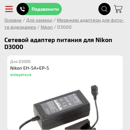
Подзвонити
Головна
/
Для камери
/
Мережеві адаптери для фото-
та відеокамер
/
Nikon
/
D3000
Сетевой адаптер питания для Nikon
D3000
Для D3000
Nikon EH-5A+EP-5
очікується