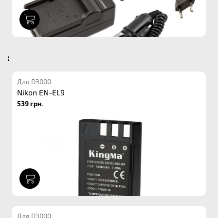
1
:
Для D3000
Nikon EN-EL9
539 грн.
1
Для D3000