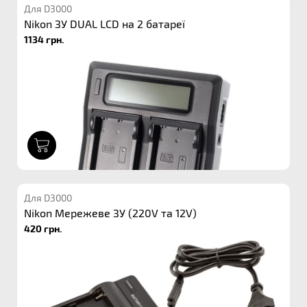
Для D3000
Nikon ЗУ DUAL LCD на 2 батареї
1134 грн.
1
Для D3000
Nikon Мережеве ЗУ (220V та 12V)
420 грн.