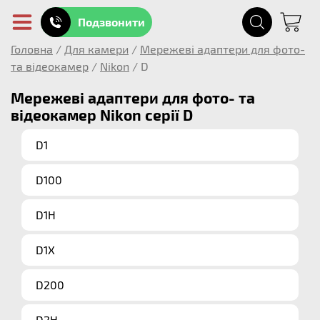
Подзвонити
Головна
/
Для камери
/
Мережеві адаптери для фото-
та відеокамер
/
Nikon
/
D
Мережеві адаптери для фото- та
відеокамер Nikon серії D
D1
D100
D1H
D1X
D200
D2H