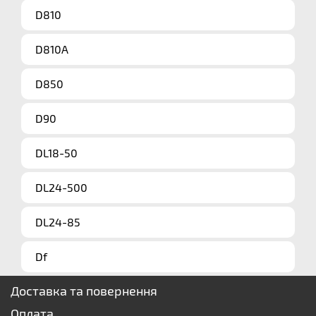
D810
D810A
D850
D90
DL18-50
DL24-500
DL24-85
Df
Доставка та повернення
Оплата