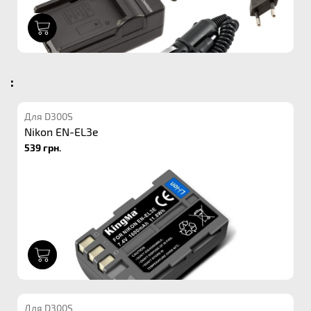
1
:
Для D300S
Nikon EN-EL3e
539 грн.
1
Для D300S