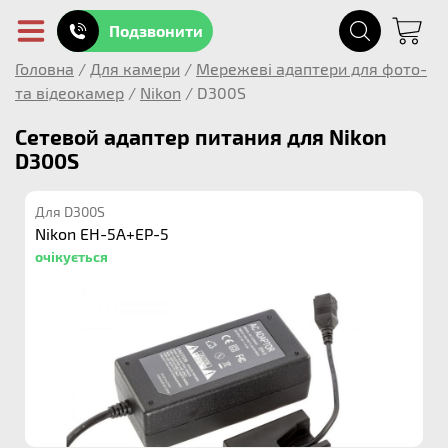
Подзвонити
Головна
/
Для камери
/
Мережеві адаптери для фото-
та відеокамер
/
Nikon
/
D300S
Сетевой адаптер питания для Nikon
D300S
Для D300S
Nikon EH-5A+EP-5
очікується