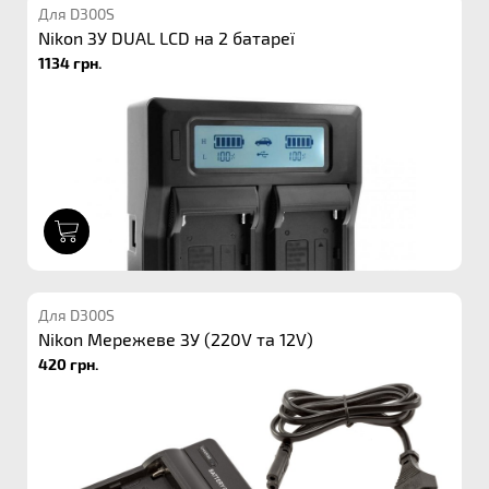
Для D300S
Nikon ЗУ DUAL LCD на 2 батареї
1134 грн.
1
Для D300S
Nikon Мережеве ЗУ (220V та 12V)
420 грн.