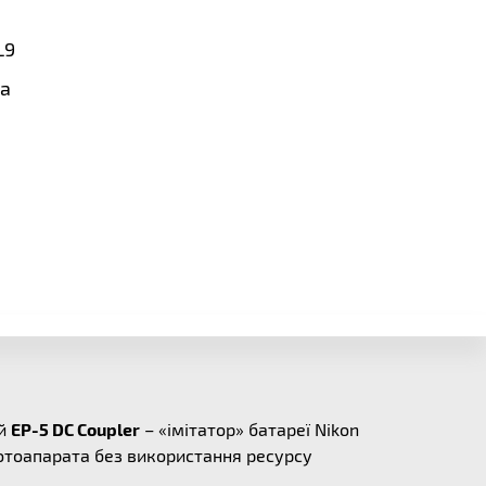
L9
a
ий
EP-5 DC Coupler
– «імітатор» батареї Nikon
отоапарата без використання ресурсу