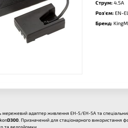
Струм:
4.5A
Роз'єм:
EN-E
Бренд:
KingM
ть мережевий адаптер живлення EH-5/EH-5A та спеціальн
ikon
D300
. Призначений для стаціонарного використання ф
то та ведозйомки.