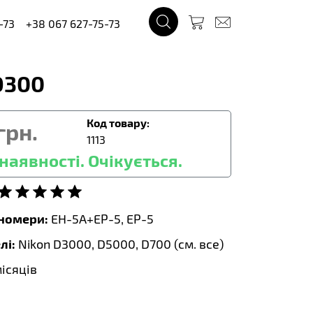
-73
+38 067 627-75-73
D300
Код товару:
грн.
1113
наявності. Очікується.
тномери:
EH-5A+EP-5, EP-5
лі:
Nikon D3000, D5000, D700 (
см. все
)
місяців