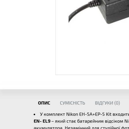
ОПИС
СУМІСНІСТЬ
ВІДГУКИ (
0
)
У комплект Nikon EH-5A+EP-5 Kit входи
EN- EL9
– який стає батарейним відсіком N
акумулятора. Незамінний для студійної фо