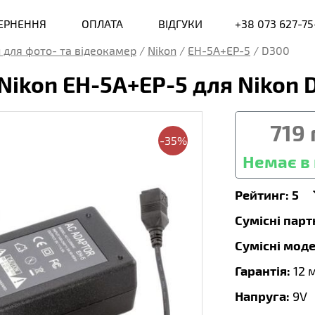
ВЕРНЕННЯ
ОПЛАТА
ВІДГУКИ
+38 073 627-75
 для фото- та відеокамер
/
Nikon
/
EH-5A+EP-5
/
D300
ikon EH-5A+EP-5 для Nikon 
719
-35%
Немає в 
Рейтинг:
5
Сумісні пар
Сумісні моде
Гарантія:
12 
Напруга:
9V