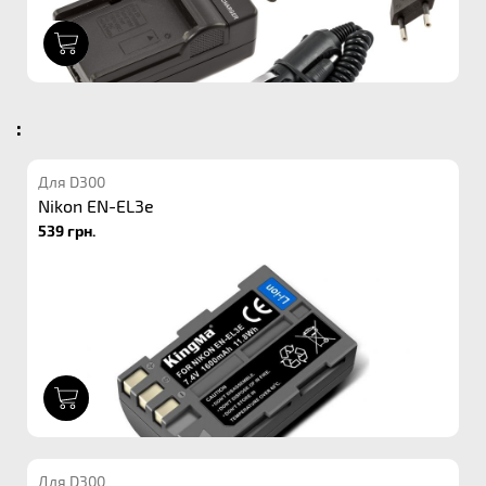
1
:
Для D300
Nikon EN-EL3e
539 грн.
1
Для D300