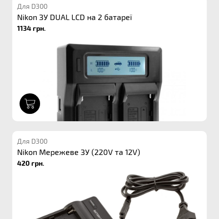
Для D300
Nikon ЗУ DUAL LCD на 2 батареї
1134 грн.
1
Для D300
Nikon Мережеве ЗУ (220V та 12V)
420 грн.