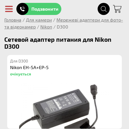
Подзвонити
Головна
/
Для камери
/
Мережеві адаптери для фото-
та відеокамер
/
Nikon
/
D300
Сетевой адаптер питания для Nikon
D300
Для D300
Nikon EH-5A+EP-5
очікується