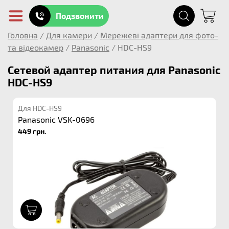
Подзвонити
Головна
/
Для камери
/
Мережеві адаптери для фото-
та відеокамер
/
Panasonic
/
HDC-HS9
Сетевой адаптер питания для Panasonic
HDC-HS9
Для HDC-HS9
Panasonic VSK-0696
449 грн.
1