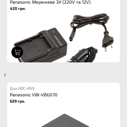
Panasonic Мережеве ЗУ (220V та 12V)
420 грн.
1
:
Для HDC-HS9
Panasonic VW-VBG070
629 грн.