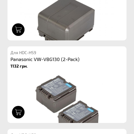
1
Для HDC-HS9
Panasonic VW-VBG130 (2-Pack)
1132 грн.
1