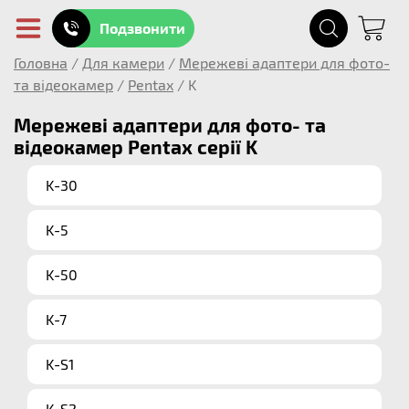
Подзвонити
Головна
/
Для камери
/
Мережеві адаптери для фото-
та відеокамер
/
Pentax
/
K
Мережеві адаптери для фото- та
відеокамер Pentax серії K
K-30
K-5
K-50
K-7
K-S1
K-S2