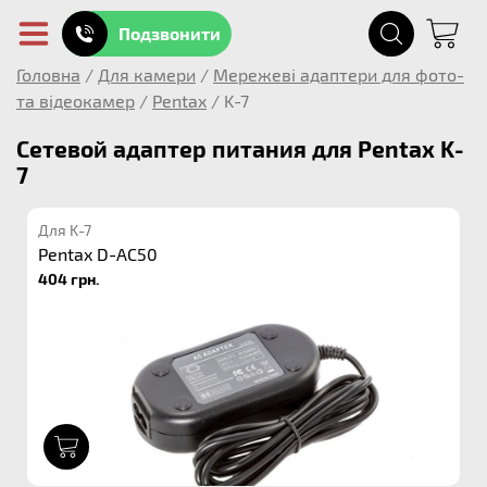
Подзвонити
Головна
/
Для камери
/
Мережеві адаптери для фото-
та відеокамер
/
Pentax
/
K-7
Сетевой адаптер питания для Pentax K-
7
Для K-7
Pentax D-AC50
404 грн.
1