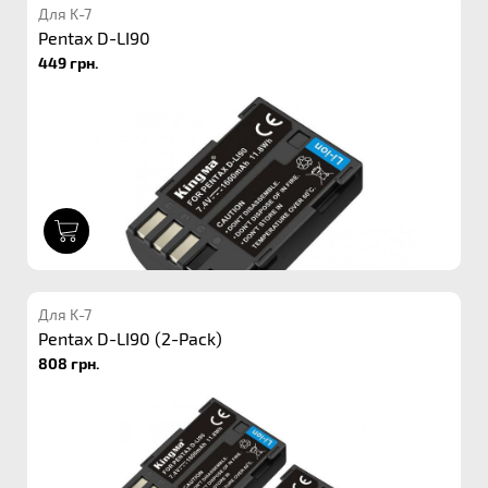
Для K-7
Pentax D-LI90
449 грн.
1
Для K-7
Pentax D-LI90 (2-Pack)
808 грн.