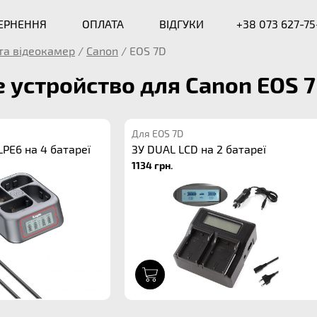
ВЕРНЕННЯ
ОПЛАТА
ВІДГУКИ
+38 073 627-75
та відеокамер
/
Canon
/
EOS 7D
 устройство для Canon EOS 
Для EOS 7D
PE6 на 4 батареї
ЗУ DUAL LCD на 2 батареї
1134 грн.
1