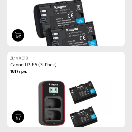
1
Для XC10
Canon LP-E6 (3-Pack)
1617 грн.
1