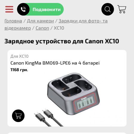
Подзвонити
Головна
/
Для камери
/
Зарядки для фото- та
відеокамер
/
Canon
/
XC10
Зарядное устройство для Canon XC10
Для XC10
Canon KingMa BM069-LPE6 на 4 батареї
1168 грн.
1