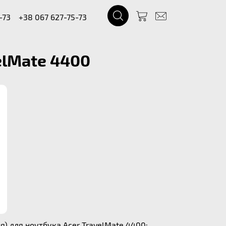
-73
+38 067 627-75-73
elMate 4400
) для ноутбука Acer TravelMate 4400: .