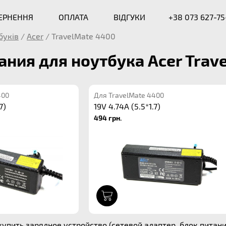
ВЕРНЕННЯ
ОПЛАТА
ВІДГУКИ
+38 073 627-75
буків
/
Acer
/
TravelMate 4400
ания для ноутбука Acer Trav
400
Для TravelMate 4400
7)
19V 4.74A (5.5*1.7)
494 грн.
1
упить зарядное устройство (сетевой адаптер, блок питания