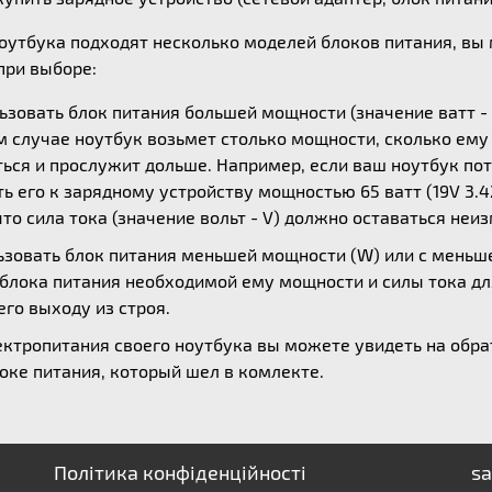
ноутбука подходят несколько моделей блоков питания, в
ри выборе:
зовать блок питания большей мощности (значение ватт - 
ом случае ноутбук возьмет столько мощности, сколько ем
ься и прослужит дольше. Например, если ваш ноутбук потр
 его к зарядному устройству мощностью 65 ватт (19V 3.42
то сила тока (значение вольт - V) должно оставаться неи
зовать блок питания меньшей мощности (W) или с меньшей
 блока питания необходимой ему мощности и силы тока дл
его выходу из строя.
ктропитания своего ноутбука вы можете увидеть на обрат
оке питания, который шел в комлекте.
Політика конфіденційності
sa