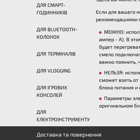
ДЛЯ СМАРТ-
Если для вашего 
ГОДИННИКІВ
рекомендациями п
ДЛЯ BLUETOOTH-
МОЖНО: исполь
КОЛОНОК
ампер - А). В эт
будет перегреват
ДЛЯ ТЕРМІНАЛІВ
смело подключать
важно помнить, ч
ДЛЯ VLOGGING
НЕЛЬЗЯ: исполь
сможет взять от
ДЛЯ ІГРОВИХ
блока питания и 
КОНСОЛЕЙ
Параметры эле
оригинальном бл
ДЛЯ
ЕЛЕКТРОІНСТРУМЕНТУ
Доставка та повернення