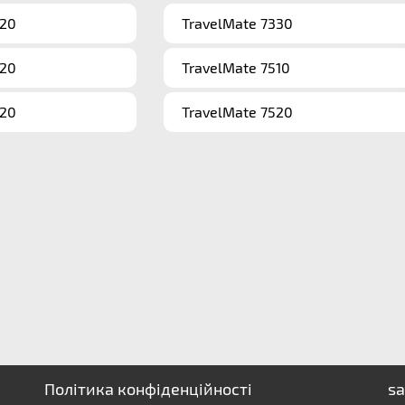
320
TravelMate 7330
520
TravelMate 7510
620
TravelMate 7520
Політика конфіденційності
sa