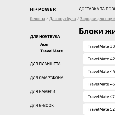
ДОСТАВКА ТА ПО
Головна
/
Для ноутбука
/
Зарядки для ноут
Блоки жи
ДЛЯ НОУТБУКА
Acer
TravelMate 3
TravelMate
TravelMate 4
ДЛЯ ПЛАНШЕТА
TravelMate 4
ДЛЯ СМАРТФОНА
TravelMate 4
ДЛЯ КАМЕРИ
TravelMate 4
ДЛЯ E-BOOK
TravelMate 5