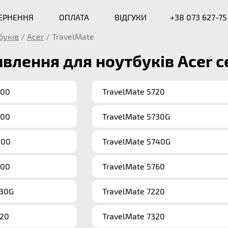
ВЕРНЕННЯ
ОПЛАТА
ВІДГУКИ
+38 073 627-75
буків
/
Acer
/
TravelMate
влення для ноутбуків Acer се
000
TravelMate 5720
200
TravelMate 5730G
400
TravelMate 5740G
500
TravelMate 5760
730G
TravelMate 7220
220
TravelMate 7320