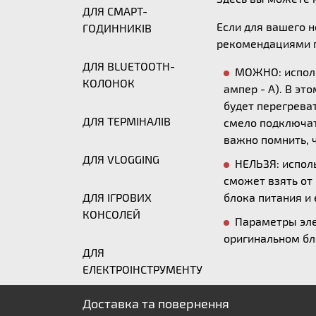
ДЛЯ СМАРТ-
Если для вашего 
ГОДИННИКІВ
рекомендациями п
ДЛЯ BLUETOOTH-
МОЖНО: исполь
КОЛОНОК
ампер - А). В эт
будет перегреват
ДЛЯ ТЕРМІНАЛІВ
смело подключать
важно помнить, ч
ДЛЯ VLOGGING
НЕЛЬЗЯ: исполь
сможет взять от
ДЛЯ ІГРОВИХ
блока питания и 
КОНСОЛЕЙ
Параметры эле
оригинальном бл
ДЛЯ
ЕЛЕКТРОІНСТРУМЕНТУ
Доставка та повернення