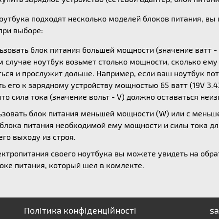
ноутбука подходят несколько моделей блоков питания, в
ри выборе:
зовать блок питания большей мощности (значение ватт - 
ом случае ноутбук возьмет столько мощности, сколько ем
ься и прослужит дольше. Например, если ваш ноутбук потр
 его к зарядному устройству мощностью 65 ватт (19V 3.42
то сила тока (значение вольт - V) должно оставаться неи
зовать блок питания меньшей мощности (W) или с меньшей
 блока питания необходимой ему мощности и силы тока дл
его выходу из строя.
ктропитания своего ноутбука вы можете увидеть на обрат
оке питания, который шел в комлекте.
Політика конфіденційності
sa