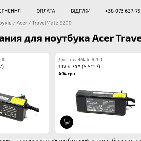
ВЕРНЕННЯ
ОПЛАТА
ВІДГУКИ
+38 073 627-75
буків
/
Acer
/
TravelMate 8200
ания для ноутбука Acer Trav
200
Для TravelMate 8200
7)
19V 4.74A (5.5*1.7)
494 грн.
1
упить зарядное устройство (сетевой адаптер, блок питания