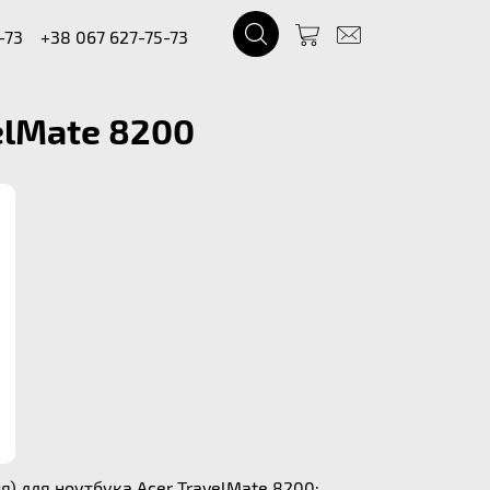
-73
+38 067 627-75-73
elMate 8200
) для ноутбука Acer TravelMate 8200: .