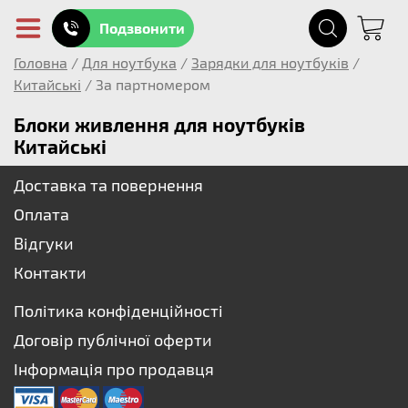
Подзвонити
Головна
/
Для ноутбука
/
Зарядки для ноутбуків
/
Китайські
/
За партномером
Блоки живлення для ноутбуків
Китайські
Доставка та повернення
Оплата
Відгуки
Контакти
Політика конфіденційності
Договір публічної оферти
Інформація про продавця