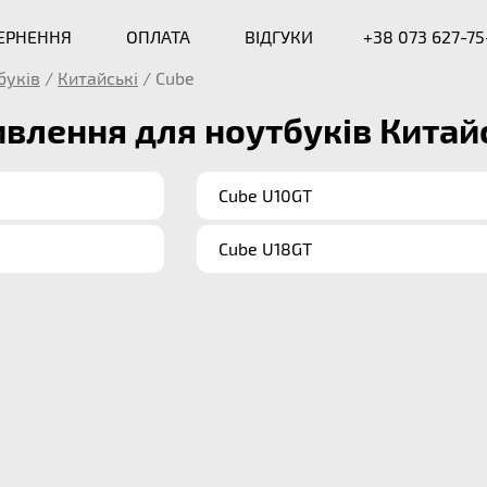
ВЕРНЕННЯ
ОПЛАТА
ВІДГУКИ
+38 073 627-75
буків
/
Китайські
/
Cube
влення для ноутбуків Китайс
Cube U10GT
Cube U18GT