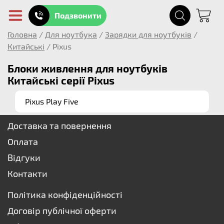
Подзвонити
Головна
/
Для ноутбука
/
Зарядки для ноутбуків
/
Китайські
/
Pixus
Блоки живлення для ноутбуків
Китайські серії Pixus
Pixus Play Five
Доставка та повернення
Оплата
Відгуки
Контакти
Політика конфіденційності
Договір публічної оферти