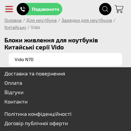
Подзвонити
Головна
/
Для ноутбука
/
Зарядки для ноутбуків
/
Китайські
/
Vido
Блоки живлення для ноутбуків
Китайські серії Vido
Vido N70
Доставка та повернення
Оплата
Відгуки
Контакти
Політика конфіденційності
Договір публічної оферти