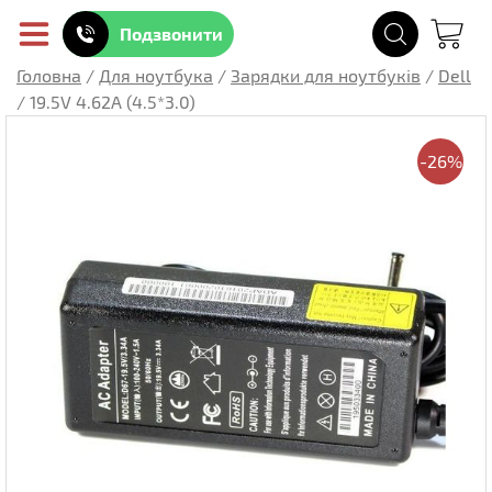
Подзвонити
Головна
/
Для ноутбука
/
Зарядки для ноутбуків
/
Dell
/
19.5V 4.62A (4.5*3.0)
-26%