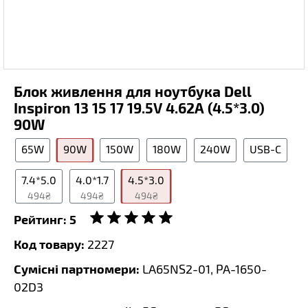
Блок живлення для ноутбука Dell
Inspiron 13 15 17 19.5V 4.62A (4.5*3.0)
90W
65W
90W
150W
180W
240W
USB-C
7.4*5.0
4.0*1.7
4.5*3.0
494₴
494₴
494₴
Рейтинг:
5
Код товару:
2227
Сумісні партномери:
LA65NS2-01, PA-1650-
02D3