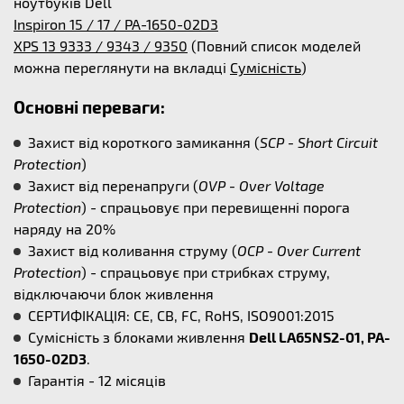
ноутбуків Dell
Inspiron 15 / 17 / PA-1650-02D3
XPS 13 9333 / 9343 / 9350
(Повний список моделей
можна переглянути на вкладці
Сумісність
)
Основні переваги:
Захист від короткого замикання (
SCP - Short Circuit
Protection
)
Захист від перенапруги (
OVP - Over Voltage
Protection
) - спрацьовує при перевищенні порога
наряду на 20%
Захист від коливання струму (
OCP - Over Current
Protection
) - спрацьовує при стрибках струму,
відключаючи блок живлення
СЕРТИФІКАЦІЯ: CE, CB, FC, RoHS, ISO9001:2015
Сумісність з блоками живлення
Dell LA65NS2-01, PA-
1650-02D3
.
Гарантія - 12 місяців