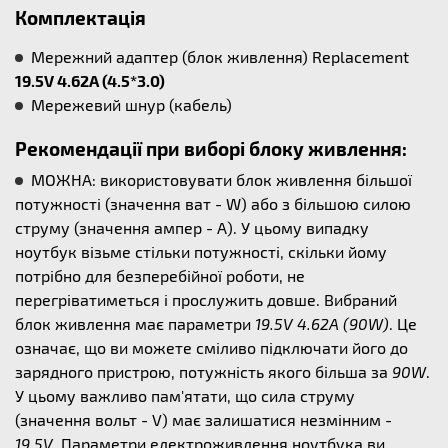
Комплектація
Мережний адаптер (блок живлення) Replacement
19.5V 4.62A (4.5*3.0)
Мережевий шнур (кабель)
Рекомендації при виборі блоку живлення:
МОЖНА: використовувати блок живлення більшої
потужності (значення ват - W) або з більшою силою
струму (значення ампер - А). У цьому випадку
ноутбук візьме стільки потужності, скільки йому
потрібно для безперебійної роботи, не
перегріватиметься і прослужить довше. Вибраний
блок живлення має параметри
19.5V 4.62A (90W)
. Це
означає, що ви можете сміливо підключати його до
зарядного пристрою, потужність якого більша за
90W
.
У цьому важливо пам'ятати, що сила струму
(значення вольт - V) має залишатися незмінним -
19.5V
. Параметри електроживлення ноутбука ви