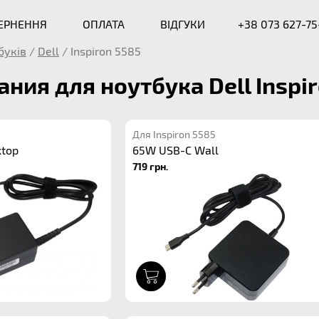
ВЕРНЕННЯ
ОПЛАТА
ВІДГУКИ
+38 073 627-75
буків
/
Dell
/
Inspiron 5585
ания для ноутбука Dell Inspi
Для Inspiron 5585
ktop
65W USB-C Wall
719 грн.
1