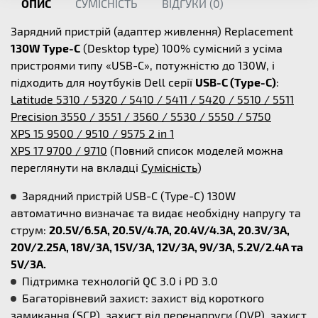
ОПИС
СУМІСНІСТЬ
ВІДГУКИ (
0
)
Зарядний пристрій (адаптер живлення) Replacement
130W Type-C
(Desktop type) 100% сумісний з усіма
пристроями типу «USB-C», потужністю
до 130W, і
підходить для ноутбуків Dell серії
USB-C (Type-C)
:
Latitude 5310 / 5320 / 5410 / 5411 / 5420 / 5510 / 5511
Precision 3550 / 3551 / 3560 / 5530 / 5550 / 5750
XPS 15 9500 / 9510 / 9575 2 in 1
XPS 17 9700 / 9710
(Повний список моделей можна
переглянути на вкладці
Сумісність
)
Зарядний пристрій USB-C (Type-C) 130W
автоматично визначає та видає необхідну напругу та
струм:
20.5V/6.5A, 20.5V/4.7A, 20.4V/4.3A, 20.3V/3A,
20V/2.25A, 18V/3A, 15V/3A, 12V/3A, 9V/3A, 5.2V/2.4A та
5V/3A.
Підтримка технологій QC 3.0 і PD 3.0
Багаторівневий захист: захист від короткого
замикання (SCP), захист від перенапруги (OVP), захист