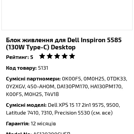
Блок живлення для Dell Inspiron 5585
(130W Type-C) Desktop
Рейтинг:
5
Код товару:
5131
Сумісні партномери:
0K00F5, 0M0H25, 0TDK33,
0Y2XGV, 450-AHOM, DA130PM170, HA130PM170,
K00F5, M0H25, T4V18
Сумісні моделі:
Dell XPS 15 17 2in1 9575, 9500,
Latitude 7410, 7310, Precision 5530 (
см. все
)
Гарантія:
12 місяців
Model No: