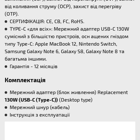
від коливання струму (OCP), захист від перегріву
(OTP).
СЕРТИФІКАЦІЯ: CE, CB, FC, RoHS.
TYPE-C «для всіх»: Мережний адаптер USB-C 130W
сумісний з більшістю пристроїв, осн ащених гніздом
типу Type-C: Apple MacBook 12, Nintendo Switch,
Samsung Galaxy Note 6, Galaxy S8, Galaxy Note 8 та
багатьма іншими.
Гарантія - 12 місяців
Комплектація
Мережний адаптер (блок живлення) Replacement
130W (USB-C (Type-C))
(Desktop type)
Мережний шнур (кабель)
Інструкція з експлуатації