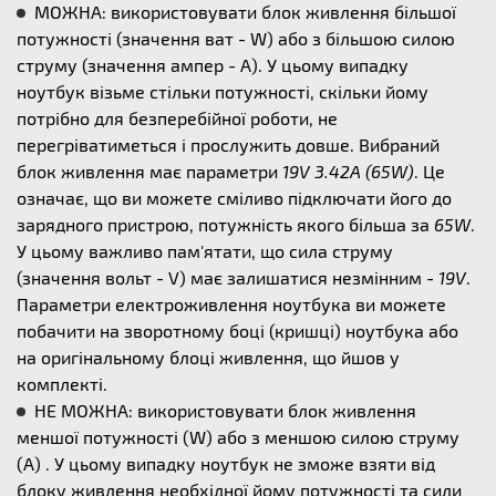
МОЖНА: використовувати блок живлення більшої
потужності (значення ват - W) або з більшою силою
струму (значення ампер - А). У цьому випадку
ноутбук візьме стільки потужності, скільки йому
потрібно для безперебійної роботи, не
перегріватиметься і прослужить довше. Вибраний
блок живлення має параметри
19V 3.42A (65W)
. Це
означає, що ви можете сміливо підключати його до
зарядного пристрою, потужність якого більша за
65W
.
У цьому важливо пам'ятати, що сила струму
(значення вольт - V) має залишатися незмінним -
19V
.
Параметри електроживлення ноутбука ви можете
побачити на зворотному боці (кришці) ноутбука або
на оригінальному блоці живлення, що йшов у
комплекті.
НЕ МОЖНА: використовувати блок живлення
меншої потужності (W) або з меншою силою струму
(А) . У цьому випадку ноутбук не зможе взяти від
блоку живлення необхідної йому потужності та сили