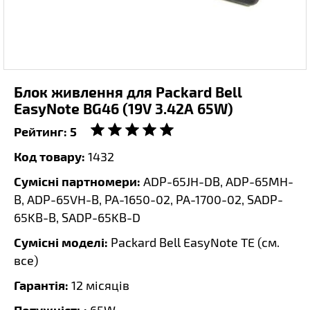
Блок живлення для Packard Bell
EasyNote BG46 (19V 3.42A 65W)
Рейтинг:
5
Код товару:
1432
Сумісні партномери:
ADP-65JH-DB, ADP-65MH-
B, ADP-65VH-B, PA-1650-02, PA-1700-02, SADP-
65KB-B, SADP-65KB-D
Сумісні моделі:
Packard Bell EasyNote TE (
см.
все
)
Гарантія:
12 місяців
Потужність: