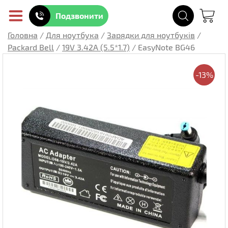
Подзвонити
Головна
/
Для ноутбука
/
Зарядки для ноутбуків
/
Packard Bell
/
19V 3.42A (5.5*1.7)
/
EasyNote BG46
-13%