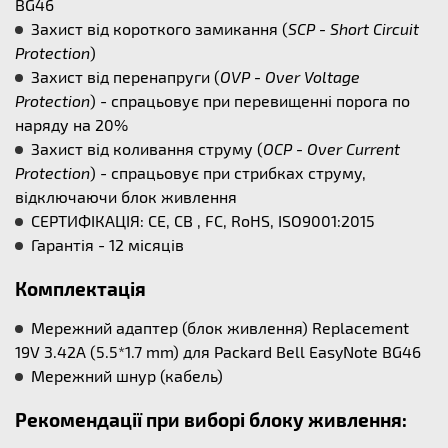
BG46
Захист від короткого замикання (
SCP - Short Circuit
Protection
)
Захист від перенапруги (
OVP - Over Voltage
Protection
) - спрацьовує при перевищенні порога по
наряду на 20%
Захист від коливання струму (
OCP - Over Current
Protection
) - спрацьовує при стрибках струму,
відключаючи блок живлення
СЕРТИФІКАЦІЯ: CE, CB , FC, RoHS, ISO9001:2015
Гарантія - 12 місяців
Комплектація
Мережний адаптер (блок живлення) Replacement
19V 3.42A (5.5*1.7 mm) для Packard Bell EasyNote BG46
Мережний шнур (кабель)
Рекомендації при виборі блоку живлення: