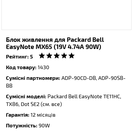
Блок живлення для Packard Bell
EasyNote MX65 (19V 4.74A 90W)
Рейтинг:
5
Код товару:
1430
Сумісні партномери:
ADP-90CD-DB, ADP-90SB-
BB
Сумісні моделі:
Packard Bell EasyNote TE11HC,
TX86, Dot SE2 (
см. все
)
Гарантія:
12 місяців
Потужність:
90W