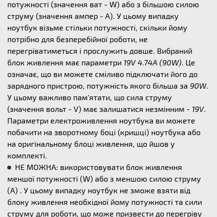
потужності (значення ват - W) або з більшою силою
струму (значення ампер - А). У цьому випадку
ноутбук візьме стільки потужності, скільки йому
потрібно для безперебійної роботи, не
перегріватиметься і прослужить довше. Вибраний
блок живлення має параметри
19V 4.74A (90W)
. Це
означає, що ви можете сміливо підключати його до
зарядного пристрою, потужність якого більша за
90W
.
У цьому важливо пам'ятати, що сила струму
(значення вольт - V) має залишатися незмінним -
19V
.
Параметри електроживлення ноутбука ви можете
побачити на зворотному боці (кришці) ноутбука або
на оригінальному блоці живлення, що йшов у
комплекті.
НЕ МОЖНА: використовувати блок живлення
меншої потужності (W) або з меншою силою струму
(А) . У цьому випадку ноутбук не зможе взяти від
блоку живлення необхідної йому потужності та сили
струму для роботи, що може призвести до перегріву