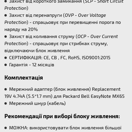
Захист від короткого замикання (
SCP - Short Circuit
Protection
)
Захист від перенапруги (
OVP - Over Voltage
Protection
) - спрацьовує при перевищенні порога по
наряду на 20%
Захист від коливання струму (
OCP - Over Current
Protection
) - спрацьовує при стрибках струму,
відключаючи блок живлення
СЕРТИФІКАЦІЯ: CE, CB , FC, RoHS, ISO9001:2015
Гарантія - 12 місяців
Комплектація
Мережний адаптер (блок живлення) Replacement
19V 4.74A (5.5*1.7 mm) для Packard Bell EasyNote MX65
Мережний шнур (кабель)
Рекомендації при виборі блоку живлення:
МОЖНА: використовувати блок живлення більшої