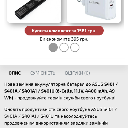
Купити комплект за 1581 грн.
Ви економите 395 грн.
ОПИС
СУМІСНІСТЬ
ВІДГУКИ (
0
)
Нова замінна акумуляторна батарея до ASUS
S401 /
S401A / S401A1 / S401U (6-Cells, 11.1V, 4400 mAh, 49
Wh)
- продовжуйте термін служби свого ноутбука!
Оновіть продуктивність свого ноутбука ASUS S401 /
S401A / S401A1 / S401U та насолоджуйтесь
продовженим використанням завдяки замінній