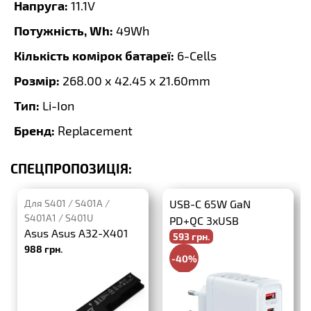
Напруга:
11.1V
Потужність, Wh:
49Wh
Кількість комірок батареї:
6-Cells
Розмір:
268.00 x 42.45 x 21.60mm
Тип:
Li-Ion
Бренд:
Replacement
СПЕЦПРОПОЗИЦІЯ:
Для S401 / S401A /
USB-C 65W GaN
S401A1 / S401U
PD+QC 3xUSB
Asus Asus A32-X401
593 грн.
988 грн.
-40%
988 грн.