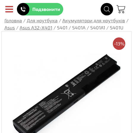
Подзвонити
Головна
/
Для ноутбука
/
Акумулятори для ноутбуків
/
Asus
/
Asus A32-X401
/
S401 / S401A / S401A1 / S401U
-13%