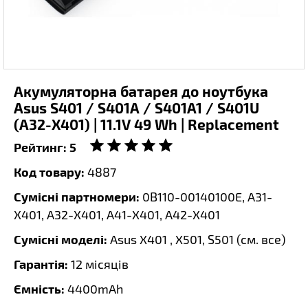
Акумуляторна батарея до ноутбука
Asus S401 / S401A / S401A1 / S401U
(A32-X401) | 11.1V 49 Wh | Replacement
Рейтинг:
5
Код товару:
4887
Сумісні партномери:
0B110-00140100E, A31-
X401, A32-X401, A41-X401, A42-X401
Сумісні моделі:
Asus X401 , X501, S501 (
см. все
)
Гарантія:
12 місяців
Ємність:
4400mAh