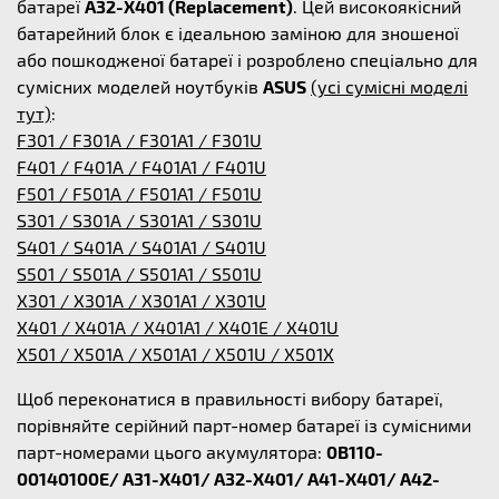
батареї
A32-X401 (Replacement)
. Цей високоякісний
батарейний блок є ідеальною заміною для зношеної
або пошкодженої батареї і розроблено спеціально для
сумісних моделей ноутбуків
ASUS
(усі сумісні моделі
тут)
:
F301 / F301A / F301A1 / F301U
F401 / F401A / F401A1 / F401U
F501 / F501A / F501A1 / F501U
S301 / S301A / S301A1 / S301U
S401 / S401A / S401A1 / S401U
S501 / S501A / S501A1 / S501U
X301 / X301A / X301A1 / X301U
X401 / X401A / X401A1 / X401E / X401U
X501 / X501A / X501A1 / X501U / X501X
Щоб переконатися в правильності вибору батареї,
порівняйте серійний парт-номер батареї із сумісними
парт-номерами цього акумулятора:
0B110-
00140100E/ A31-X401/ A32-X401/ A41-X401/ A42-