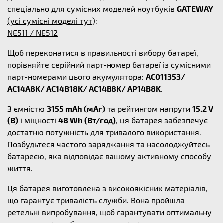
спеціально для сумісних моделей ноутбуків
GATEWAY
(усі сумісні моделі тут)
:
NE511 / NE512
Щоб переконатися в правильності вибору батареї,
порівняйте серійний парт-номер батареї із сумісними
парт-номерами цього акумулятора:
AC011353/
AC14A8K/ AC14B18K/ AC14B8K/ AP14B8K
.
З ємністю
3155 mAh (мАг)
та рейтингом напруги
15.2 V
(В)
і міцності
48 Wh (Вт/год)
, ця батарея забезпечує
достатню потужність для тривалого використання.
Позбудьтеся частого заряджання та насолоджуйтесь
батареєю, яка відповідає вашому активному способу
життя.
Ця батарея виготовлена з високоякісних матеріалів,
що гарантує тривалість служби. Вона пройшла
ретельні випробування, щоб гарантувати оптимальну