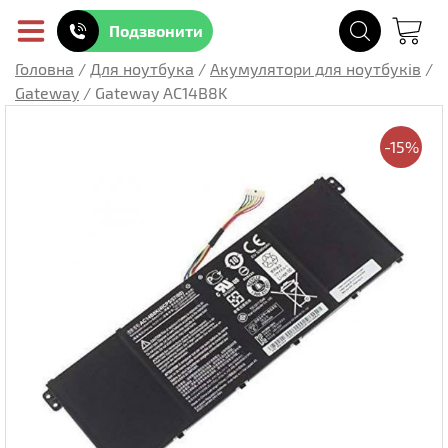
Подзвонити
Головна
/
Для ноутбука
/
Акумулятори для ноутбуків
/
Gateway
/
Gateway AC14B8K
-15%