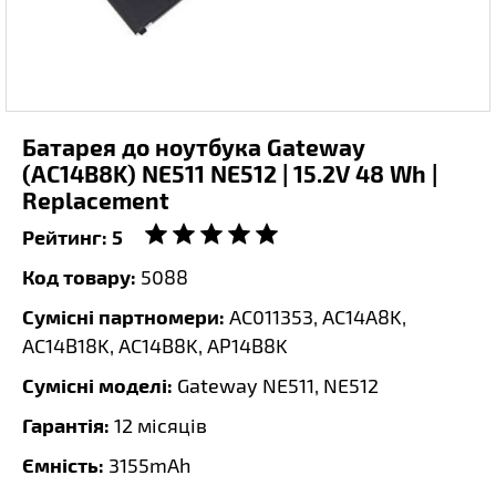
Батарея до ноутбука Gateway
(AC14B8K) NE511 NE512 | 15.2V 48 Wh |
Replacement
Рейтинг:
5
Код товару:
5088
Сумісні партномери:
AC011353, AC14A8K,
AC14B18K, AC14B8K, AP14B8K
Сумісні моделі:
Gateway NE511, NE512
Гарантія:
12 місяців
Ємність:
3155mAh