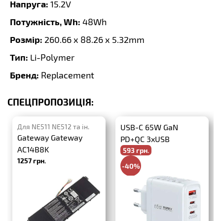
Напруга:
15.2V
Потужність, Wh:
48Wh
Розмір:
260.66 x 88.26 x 5.32mm
Тип:
Li-Polymer
Бренд:
Replacement
СПЕЦПРОПОЗИЦІЯ:
Для NE511 NE512 та ін.
USB-C 65W GaN
Gateway Gateway
PD+QC 3xUSB
AC14B8K
593 грн.
1257 грн.
-40%
988 грн.