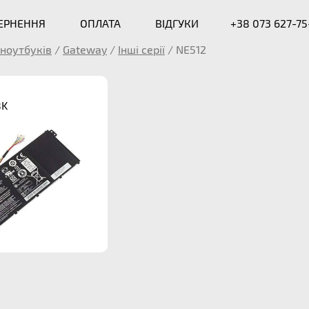
ВЕРНЕННЯ
ОПЛАТА
ВІДГУКИ
+38 073 627-75
ноутбуків
/
Gateway
/
Інші серії
/
NE512
8K