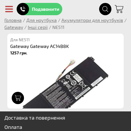
Подзвонити
Головна
/
Для ноутбука
/
Акумулятори для ноутбуків
/
Gateway
/
Інші серії
/
NE511
Для NE511
Gateway Gateway AC14B8K
1257 грн.
1
Доставка та повернення
Оплата