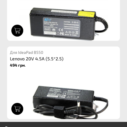
1
Для IdeaPad B550
Lenovo 20V 4.5A (5.5*2.5)
494 грн.
1