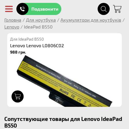
Подзвонити
Головна
/
Для ноутбука
/
Акумулятори для ноутбуків
/
Lenovo
/
IdeaPad B550
Для IdeaPad B550
Lenovo Lenovo L0806C02
988 грн.
1
Сопутствующие товары для Lenovo IdeaPad
B550