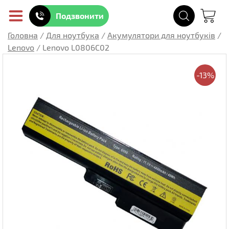
Подзвонити
Головна
/
Для ноутбука
/
Акумулятори для ноутбуків
/
Lenovo
/
Lenovo L0806C02
-13%