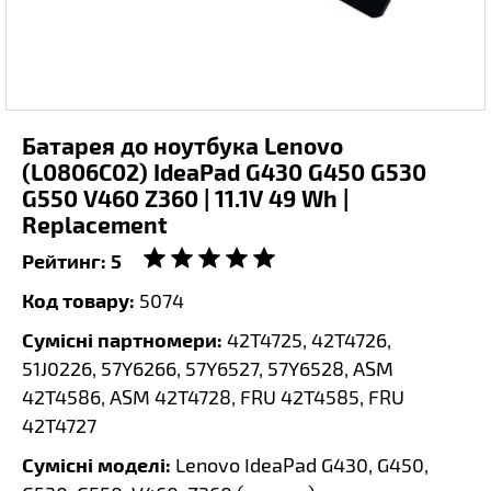
Батарея до ноутбука Lenovo
(L0806C02) IdeaPad G430 G450 G530
G550 V460 Z360 | 11.1V 49 Wh |
Replacement
Рейтинг:
5
Код товару:
5074
Сумісні партномери:
42T4725, 42T4726,
51J0226, 57Y6266, 57Y6527, 57Y6528, ASM
42T4586, ASM 42T4728, FRU 42T4585, FRU
42T4727
Сумісні моделі:
Lenovo IdeaPad G430, G450,