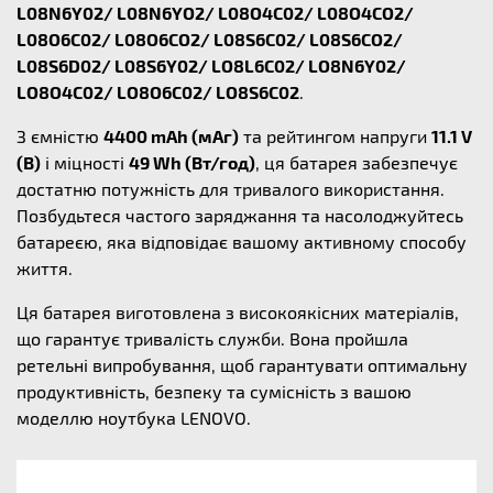
L08N6Y02/ L08N6YO2/ L08O4C02/ L08O4CO2/
L08O6C02/ L08O6CO2/ L08S6C02/ L08S6CO2/
L08S6D02/ L08S6Y02/ LO8L6C02/ LO8N6Y02/
LO8O4C02/ LO8O6C02/ LO8S6C02
.
З ємністю
4400 mAh (мАг)
та рейтингом напруги
11.1 V
(В)
і міцності
49 Wh (Вт/год)
, ця батарея забезпечує
достатню потужність для тривалого використання.
Позбудьтеся частого заряджання та насолоджуйтесь
батареєю, яка відповідає вашому активному способу
життя.
Ця батарея виготовлена з високоякісних матеріалів,
що гарантує тривалість служби. Вона пройшла
ретельні випробування, щоб гарантувати оптимальну
продуктивність, безпеку та сумісність з вашою
моделлю ноутбука LENOVO.