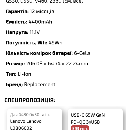
G530, G550, V460, Z360 (
см. все
)
Гарантія:
12 місяців
Ємність:
4400mAh
Напруга:
11.1V
Потужність, Wh:
49Wh
Кількість комірок батареї:
6-Cells
Розмір:
206.08 x 64.74 x 22.24mm
Тип:
Li-Ion
Бренд:
Replacement
СПЕЦПРОПОЗИЦІЯ:
Для G430 G450 та ін.
USB-C 65W GaN
Lenovo Lenovo
PD+QC 3xUSB
L0806C02
593 грн.