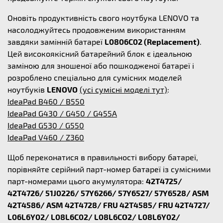
Оновіть продуктивність свого ноутбука LENOVO та
насолоджуйтесь продовженим використанням
завдяки замінній батареї
L0806C02 (Replacement)
.
Цей високоякісний батарейний блок є ідеальною
заміною для зношеної або пошкодженої батареї і
розроблено спеціально для сумісних моделей
ноутбуків
LENOVO
(усі сумісні моделі тут)
:
IdeaPad B460 / B550
IdeaPad G430 / G450 / G455A
IdeaPad G530 / G550
IdeaPad V460 / Z360
Щоб переконатися в правильності вибору батареї,
порівняйте серійний парт-номер батареї із сумісними
парт-номерами цього акумулятора:
42T4725/
42T4726/ 51J0226/ 57Y6266/ 57Y6527/ 57Y6528/ ASM
42T4586/ ASM 42T4728/ FRU 42T4585/ FRU 42T4727/
L06L6Y02/ L08L6C02/ L08L6CO2/ L08L6Y02/