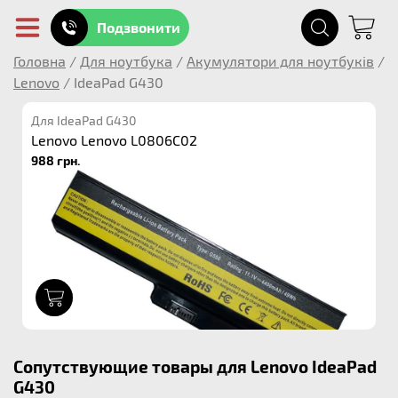
Подзвонити
Головна
/
Для ноутбука
/
Акумулятори для ноутбуків
/
Lenovo
/
IdeaPad G430
Для IdeaPad G430
Lenovo Lenovo L0806C02
988 грн.
1
Сопутствующие товары для Lenovo IdeaPad
G430