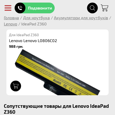
Подзвонити
Головна
/
Для ноутбука
/
Акумулятори для ноутбуків
/
Lenovo
/
IdeaPad Z360
Для IdeaPad Z360
Lenovo Lenovo L0806C02
988 грн.
1
Сопутствующие товары для Lenovo IdeaPad
Z360