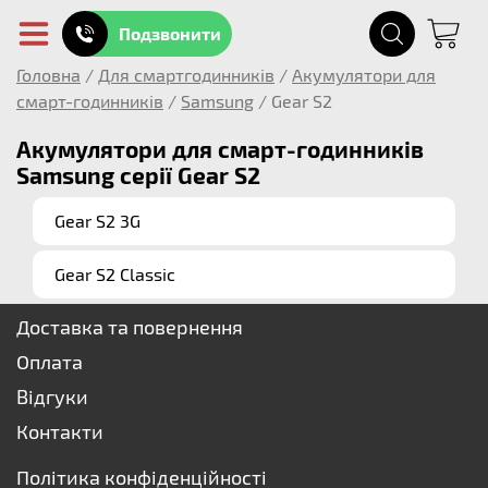
Подзвонити
Головна
/
Для смартгодинників
/
Акумулятори для
смарт-годинників
/
Samsung
/
Gear S2
Акумулятори для смарт-годинників
Samsung серії Gear S2
Gear S2 3G
Gear S2 Classic
Доставка та повернення
Оплата
Відгуки
Контакти
Політика конфіденційності