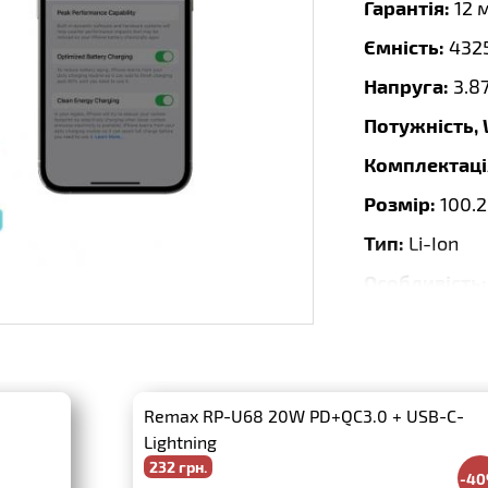
Гарантія:
12 
Ємність:
432
Напруга:
3.8
Потужність,
Комплектаці
Розмір:
100.2
Тип:
Li-Ion
Особливість:
ємність АКБ
Бренд:
DEJI
Дата випуску
Remax RP-U68 20W PD+QC3.0 + USB-C-
Lightning
232 грн.
-4