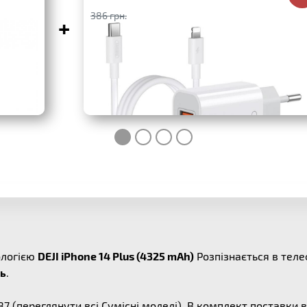
386 грн.
+
ологією
DEJI iPhone 14 Plus (4325 mAh)
Розпізнається в теле
ть
.
87
(переглянути всі
Сумісні моделі
). В комплект поставки 