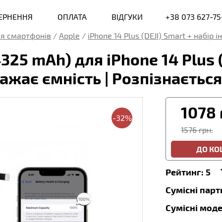
ВЕРНЕННЯ
ОПЛАТА
ВІДГУКИ
+38 073 627-75
я смартфонів
/
Apple
/
iPhone 14 Plus (DEJI) Smart + набір 
25 mAh) для iPhone 14 Plus (
ажає ємність | Розпізнається
1078
-32%
1576 грн.
ДО К
Рейтинг:
5
Сумісні пар
Сумісні моде