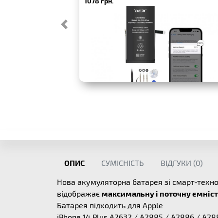
1078 грн.
ОПИС
СУМІСНІСТЬ
ВІДГУКИ (
0
)
Нова акумуляторна батарея зі смарт-техн
відображає
максимальну і поточну ємніс
Батарея підходить для Apple
iPhone 14 Plus A2632 / A2885 / A2886 / A28