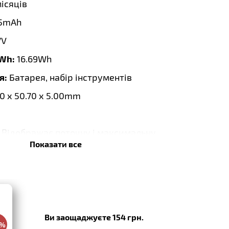
місяців
5mAh
7V
 Wh:
16.69Wh
я:
Батарея, набір інструментів
0 x 50.70 x 5.00mm
Відображає поточну і максимальну
Показати все
:
04.2026
Ви заощаджуєте 154 грн.
0%