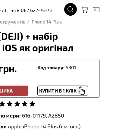
-73
+38 067 627-75-73
інструментів
/
iPhone 14 Plus
DEJI) + набір
 iOS як оригінал
грн.
Код товару:
5301
ОШИКА
КУПИТИ В 1 КЛІК
тномери:
616-01179, A2850
лі:
Apple iPhone 14 Plus (
см. все
)