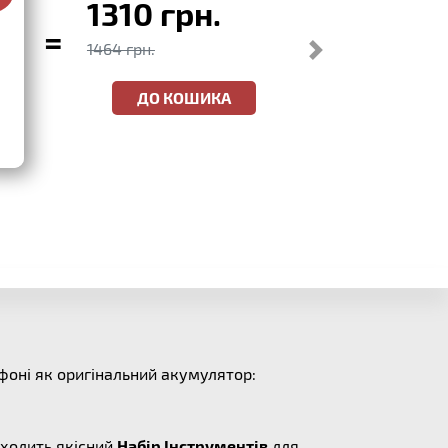
1310 грн.
=
1464 грн.
ДО КОШИКА
фоні як оригінальний акумулятор:
входить якісний
Набір Інструментів
для