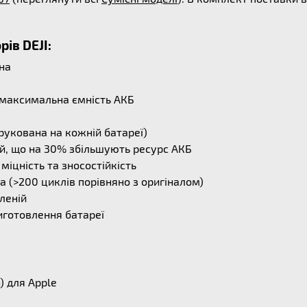
ів DEJI:
ьна
і максимальна ємність АКБ
рукована на кожній батареї)
й, що на 30% збільшують ресурс АКБ
міцність та зносостійкість
 (>200 циклів порівняно з оригіналом)
леній
иготовлення батареї
) для Apple