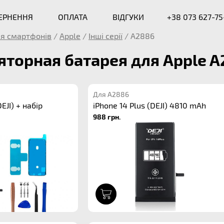
ВЕРНЕННЯ
ОПЛАТА
ВІДГУКИ
+38 073 627-75
я смартфонів
/
Apple
/
Інші серії
/
A2886
торная батарея для Apple 
Для A2886
EJI) + набір
iPhone 14 Plus (DEJI) 4810 mAh
988 грн.
1