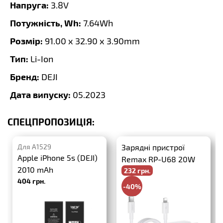
Напруга:
3.8V
Потужність, Wh:
7.64Wh
Розмір:
91.00 x 32.90 x 3.90mm
Тип:
Li-Ion
Бренд:
DEJI
Дата випуску:
05.2023
СПЕЦПРОПОЗИЦІЯ:
Для A1529
Зарядні пристрої
Apple iPhone 5s (DEJI)
Remax RP-U68 20W
2010 mAh
232 грн.
PD+QC3.0 + USB-C-
404 грн.
Lightning
-40%
386 грн.