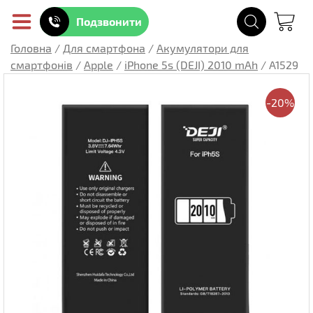
Подзвонити
Головна
/
Для смартфона
/
Акумулятори для
смартфонів
/
Apple
/
iPhone 5s (DEJI) 2010 mAh
/
A1529
-20%