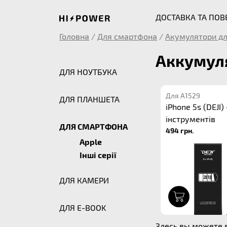
ДОСТАВКА ТА ПО
Головна
/
Для смартфона
/
Акумулятори дл
Аккумуля
ДЛЯ НОУТБУКА
Для A1529
ДЛЯ ПЛАНШЕТА
iPhone 5s (DEJI)
інструментів
ДЛЯ СМАРТФОНА
494 грн.
Apple
Інші серії
ДЛЯ КАМЕРИ
1
ДЛЯ E-BOOK
Здесь вы можете в