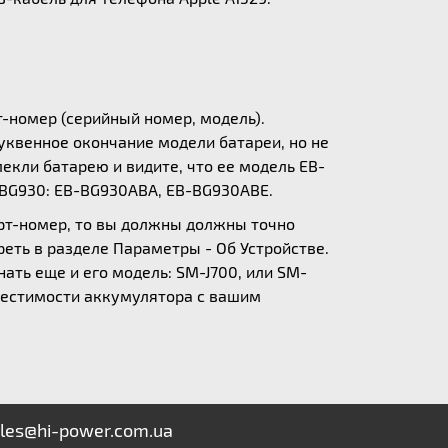
т-номер (серийный номер, модель).
уквенное окончание модели батареи, но не
екли батарею и видите, что ее модель EB-
-BG930: EB-BG930ABA, EB-BG930ABE.
арт-номер, то вы должны должны точно
еть в разделе Параметры - Об Устройстве.
нать еще и его модель: SM-J700, или SM-
вместимости аккумулятора с вашим
les@hi-power.com.ua