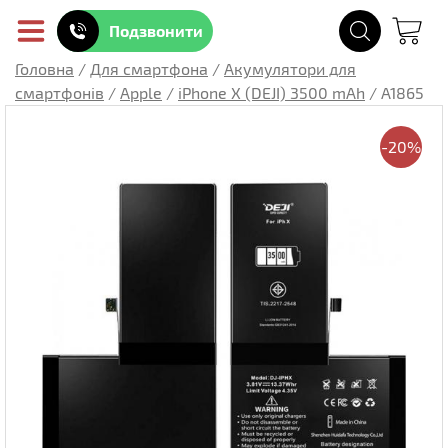
Подзвонити
Головна
/
Для смартфона
/
Акумулятори для
смартфонів
/
Apple
/
iPhone X (DEJI) 3500 mAh
/
A1865
-20%