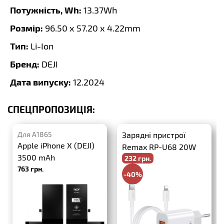
Потужність, Wh:
13.37Wh
Розмір:
96.50 x 57.20 x 4.22mm
Тип:
Li-Ion
Бренд:
DEJI
Дата випуску:
12.2024
СПЕЦПРОПОЗИЦІЯ:
Для A1865
Зарядні пристрої
Apple iPhone X (DEJI)
Remax RP-U68 20W
3500 mAh
232 грн.
PD+QC3.0 + USB-C-
763 грн.
Lightning
-40%
386 грн.