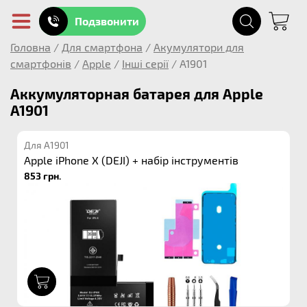
Подзвонити
Головна
/
Для смартфона
/
Акумулятори для
смартфонів
/
Apple
/
Інші серії
/
A1901
Аккумуляторная батарея для Apple
A1901
Для A1901
Apple iPhone X (DEJI) + набір інструментів
853 грн.
1