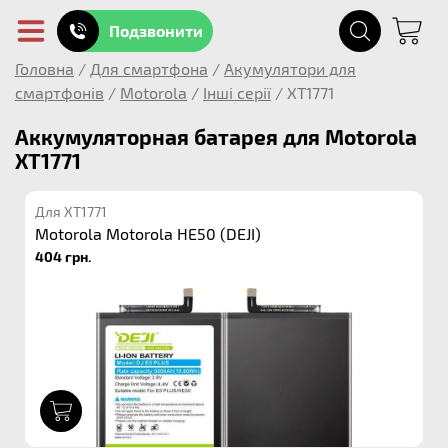
Подзвонити
Головна
/
Для смартфона
/
Акумулятори для
смартфонів
/
Motorola
/
Інші серії
/
XT1771
Аккумуляторная батарея для Motorola
XT1771
Для XT1771
Motorola Motorola HE50 (DEJI)
404 грн.
1