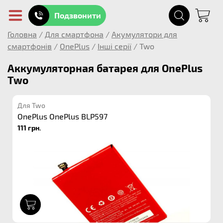
Подзвонити
Головна
/
Для смартфона
/
Акумулятори для
смартфонів
/
OnePlus
/
Інші серії
/
Two
Аккумуляторная батарея для OnePlus
Two
Для Two
OnePlus OnePlus BLP597
111 грн.
1