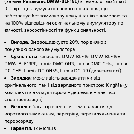
(заміна
Panasonic DMW-BLF19E
) з технологією Smart
IC Chip – це акумулятор нового покоління, що
забезпечує безпомилкову комунікацію з камерою та
на 100% відповідний оригінальному акумулятору по
ємності, зносостійкості та функціональності.
Вигода:
Ви заощаджуєте 20% порівняно з
покупкою одного акумулятора
Сумісність:
Panasonic DMW-BLF19, DMW-BLF19E,
DMW-BLF19PP, Lumix DMC-GH3, Lumix DMC-GH4, Lumix
DC-GH5, Lumix DC-GH5S, Lumix DC-G9 (
дивитися всі
)
Зарядка:
можливість заряджати як від
оригінального, так і від зарядного пристрою KingMa (у
комплекті з акумулятором – дешевше – дивіться
Спецпропозиція)
Безпека:
багаторівнева система захисту від
короткого замикання, перегріву, перезарядження та
перерозряду
Гарантія:
12 місяців