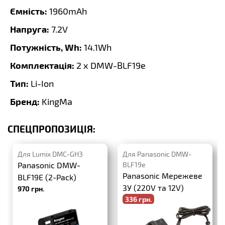
Ємність:
1960mAh
Напруга:
7.2V
Потужність, Wh:
14.1Wh
Комплектація:
2 x DMW-BLF19e
Тип:
Li-Ion
Бренд:
KingMa
СПЕЦПРОПОЗИЦІЯ:
Для Lumix DMC-GH3
Для Panasonic DMW-
Panasonic DMW-
BLF19e
Panasonic Мережеве
BLF19E (2-Pack)
ЗУ (220V та 12V)
970 грн.
336 грн.
-20%