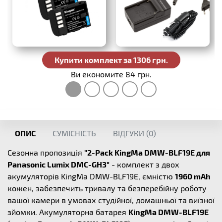
420 грн.
Купити комплект за 1306 грн.
Ви економите 84 грн.
ОПИС
СУМІСНІСТЬ
ВІДГУКИ (
0
)
Сезонна пропозиція
"2-Pack KingMa DMW-BLF19E для
Panasonic Lumix DMC-GH3"
- комплект з двох
акумуляторів KingMa DMW-BLF19E, ємністю
1960 mAh
кожен, забезпечить тривалу та безперебійну роботу
вашої камери в умовах студійної, домашньої та виїзної
зйомки. Акумуляторна батарея
KingMa DMW-BLF19E