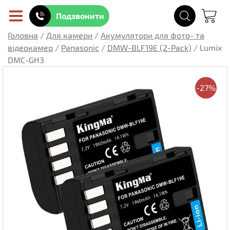
Подзвонити
Головна
/
Для камери
/
Акумулятори для фото- та
відеокамер
/
Panasonic
/
DMW-BLF19E (2-Pack)
/
Lumix
DMC-GH3
-27%