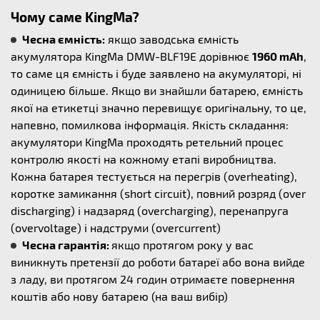
Чому саме KingMa?
Чесна ємність:
якщо заводська ємність
акумулятора KingMa DMW-BLF19E дорівнює
1960 mAh
,
то саме ця ємність і буде заявлено на акумуляторі, ні
одиницею більше. Якщо ви знайшли батарею, ємність
якої на етикетці значно перевищує оригінальну, то це,
напевно, помилкова інформація. Якість складання:
акумулятори KingMa проходять ретельний процес
контролю якості на кожному етапі виробництва.
Кожна батарея тестується на перегрів (overheating),
коротке замикання (short circuit), повний розряд (over
discharging) і надзаряд (overcharging), перенапруга
(overvoltage) і надструми (overcurrent)
Чесна гарантія:
якщо протягом року у вас
виникнуть претензії до роботи батареї або вона вийде
з ладу, ви протягом 24 годин отримаєте повернення
коштів або нову батарею (на ваш вибір)