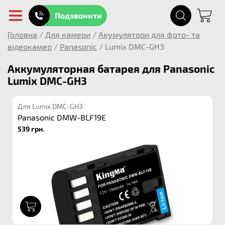
Подзвонити
Головна
/
Для камери
/
Акумулятори для фото- та
відеокамер
/
Panasonic
/
Lumix DMC-GH3
Аккумуляторная батарея для Panasonic
Lumix DMC-GH3
Для Lumix DMC-GH3
Panasonic DMW-BLF19E
539 грн.
1