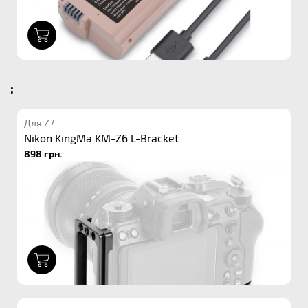
1
:
Для Z7
Nikon KingMa KM-Z6 L-Bracket
898 грн.
1