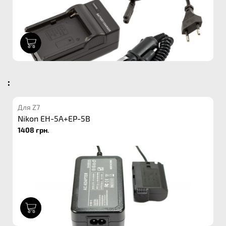
1
:
Для Z7
Nikon EH-5A+EP-5B
1408 грн.
1