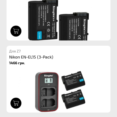
1
Для Z7
Nikon EN-EL15 (3-Pack)
1466 грн.
1