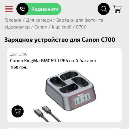
Подзвонити
Головна
/
Для камери
/
Зарядки для фото- та
відеокамер
/
Canon
/
Інші серії
/
C700
Зарядное устройство для Canon C700
Для C700
Canon KingMa BM069-LPE6 на 4 батареї
1168 грн.
1