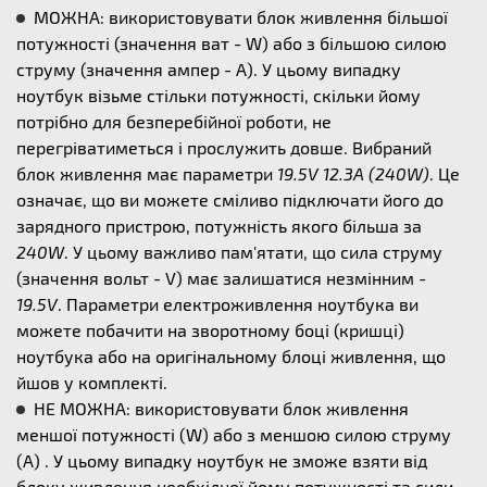
МОЖНА: використовувати блок живлення більшої
потужності (значення ват - W) або з більшою силою
струму (значення ампер - А). У цьому випадку
ноутбук візьме стільки потужності, скільки йому
потрібно для безперебійної роботи, не
перегріватиметься і прослужить довше. Вибраний
блок живлення має параметри
19.5V 12.3A (240W)
. Це
означає, що ви можете сміливо підключати його до
зарядного пристрою, потужність якого більша за
240W
. У цьому важливо пам'ятати, що сила струму
(значення вольт - V) має залишатися незмінним -
19.5V
. Параметри електроживлення ноутбука ви
можете побачити на зворотному боці (кришці)
ноутбука або на оригінальному блоці живлення, що
йшов у комплекті.
НЕ МОЖНА: використовувати блок живлення
меншої потужності (W) або з меншою силою струму
(А) . У цьому випадку ноутбук не зможе взяти від
блоку живлення необхідної йому потужності та сили