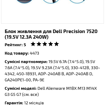
Блок живлення для Dell Precision 7520
(19.5V 12.3A 240W)
Рейтинг:
5
Код товару:
4473
Сумісні партномери:
19.5V 6.7A (7.4*5.0), 19.5V
7.6A (7.4*5.0), 19.5V 9.23A (7.4*5.0), 330-4128, 330-
4342, 450-18931, ADP-240AB B, ADP-240AB D,
GA240PE1-00, PA-9E
Сумісні моделі:
Dell Alienware M18X M13 M14X
G3 G5 G7 (
см. все
)
Гарантія:
12 місяців