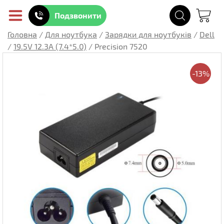
Подзвонити
Головна
/
Для ноутбука
/
Зарядки для ноутбуків
/
Dell
/
19.5V 12.3A (7.4*5.0)
/
Precision 7520
-13%