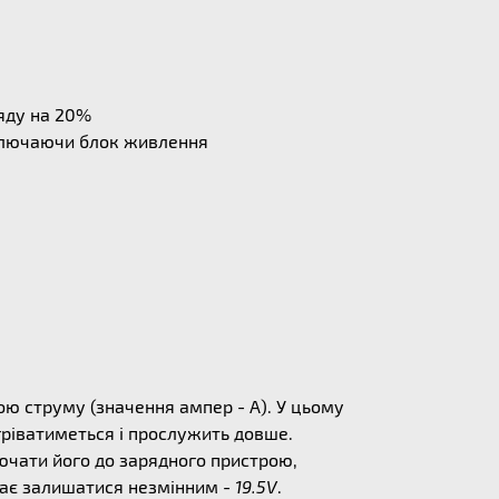
ряду на 20%
дключаючи блок живлення
ю струму (значення ампер - А). У цьому
егріватиметься і прослужить довше.
лючати його до зарядного пристрою,
 має залишатися незмінним -
19.5V
.