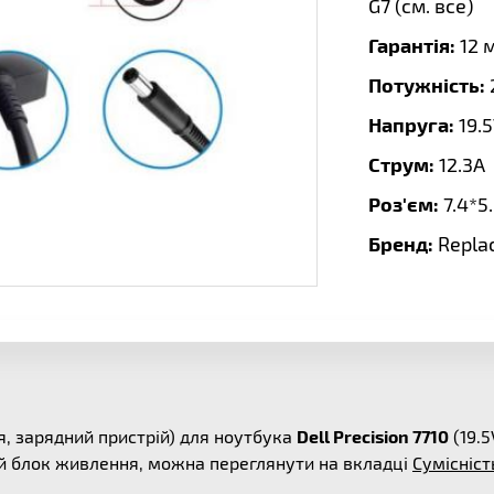
G7 (
см. все
)
Гарантія:
12 
Потужність:
Напруга:
19.
Струм:
12.3A
Роз'єм:
7.4*5
Бренд:
Repla
, зарядний пристрій) для ноутбука
Dell Precision 7710
(19.5
ей блок живлення, можна переглянути на вкладці
Сумісніст