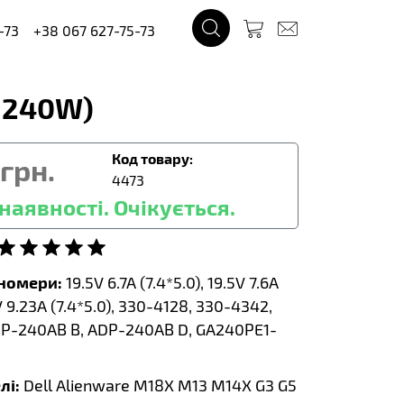
-73
+38 067 627-75-73
A 240W)
Код товару:
грн.
4473
наявності. Очікується.
тномери:
19.5V 6.7A (7.4*5.0), 19.5V 7.6A
5V 9.23A (7.4*5.0), 330-4128, 330-4342,
DP-240AB B, ADP-240AB D, GA240PE1-
лі:
Dell Alienware M18X M13 M14X G3 G5