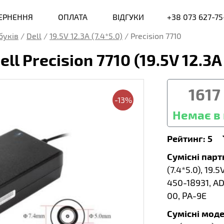
ВЕРНЕННЯ
ОПЛАТА
ВІДГУКИ
+38 073 627-75
буків
/
Dell
/
19.5V 12.3A (7.4*5.0)
/
Precision 7710
ll Precision 7710 (19.5V 12.3
1617
-13%
Немає в 
Рейтинг:
5
Сумісні пар
(7.4*5.0), 19.
450-18931, A
00, PA-9E
Сумісні моде