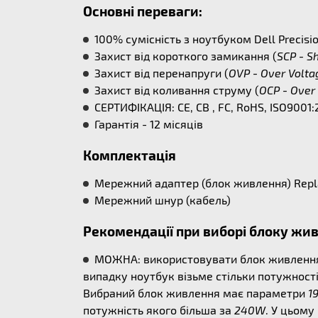
Основні переваги:
100% сумісність з ноутбуком Dell Precisio
Захист від короткого замикання (
SCP - Sh
Захист від перенапруги (
OVP - Over Volta
Захист від коливання струму (
OCP - Over 
СЕРТИФІКАЦІЯ: CE, CB , FC, RoHS, ISO9001:
Гарантія - 12 місяців
Комплектація
Мережний адаптер (блок живлення) Replace
Мережний шнур (кабель)
Рекомендації при виборі блоку жи
МОЖНА: використовувати блок живлення б
випадку ноутбук візьме стільки потужності
Вибраний блок живлення має параметри
1
потужність якого більша за
240W
. У цьому