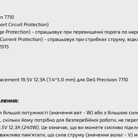
n 7710
ort Circuit Protection
)
ge Protection
) - спрацьовує при перевищенні порога по на
Current Protection
) - спрацьовує при стрибках струму, ві
2015
ment 19.5V 12.3A (7.4*5.0 mm) для Dell Precision 7710
влення:
ільшої потужності (значення ват - W) або з більшою сило
, скільки йому потрібно для безперебійної роботи, не пер
9.5V 12.3A (240W)
. Це означає, що ви можете сміливо підк
 важливо пам'ятати, що сила струму (значення вольт - V)