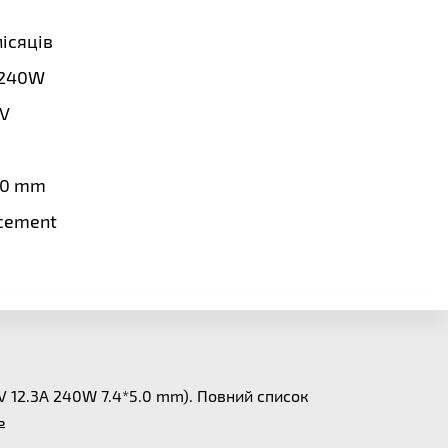
місяців
240W
5V
.0 mm
cement
V 12.3A 240W 7.4*5.0 mm). Повний список
ь