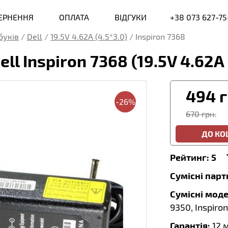
ВЕРНЕННЯ
ОПЛАТА
ВІДГУКИ
+38 073 627-75
буків
/
Dell
/
19.5V 4.62A (4.5*3.0)
/
Inspiron 7368
ll Inspiron 7368 (19.5V 4.62
494
г
-26%
670 грн.
ДО К
Рейтинг:
5
Сумісні пар
Сумісні моде
9350, Inspiron
Гарантія:
12 