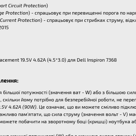
ort Circuit Protection
)
ge Protection
) - спрацьовує при перевищенні порога по на
Current Protection
) - спрацьовує при стрибках струму, ві
2015
ment 19.5V 4.62A (4.5*3.0) для Dell Inspiron 7368
влення:
ільшої потужності (значення ват - W) або з більшою сило
, скільки йому потрібно для безперебійної роботи, не пер
9.5V 4.62A (90W)
. Це означає, що ви можете сміливо підкл
важливо пам'ятати, що сила струму (значення вольт - V) м
ожете побачити на зворотному боці (кришці) ноутбука аб
ня меншої потужності (W) або з меншою силою струму (А