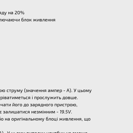
ряду на 20%
дключаючи блок живлення
ю струму (значення ампер - А). У цьому
егріватиметься і прослужить довше.
ючати його до зарядного пристрою,
ає залишатися незмінним -
19.5V
.
о на оригінальному блоці живлення, що
) . У цьому випадку ноутбук не зможе