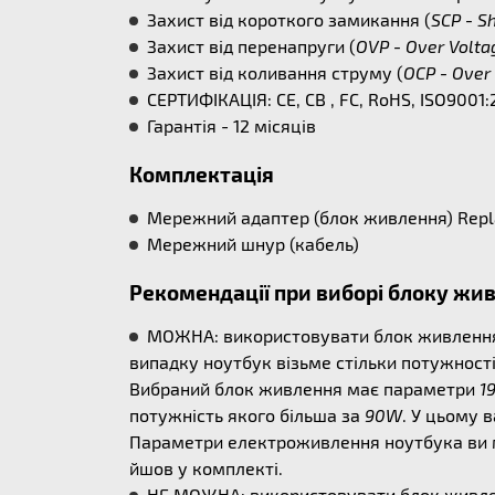
Захист від короткого замикання (
SCP - Sh
Захист від перенапруги (
OVP - Over Volta
Захист від коливання струму (
OCP - Over 
СЕРТИФІКАЦІЯ: CE, CB , FC, RoHS, ISO9001:
Гарантія - 12 місяців
Комплектація
Мережний адаптер (блок живлення) Replace
Мережний шнур (кабель)
Рекомендації при виборі блоку жи
МОЖНА: використовувати блок живлення б
випадку ноутбук візьме стільки потужності
Вибраний блок живлення має параметри
1
потужність якого більша за
90W
. У цьому 
Параметри електроживлення ноутбука ви м
йшов у комплекті.
НЕ МОЖНА: використовувати блок живлен