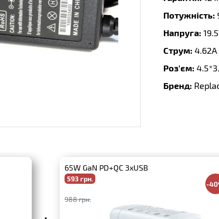
Потужність:
Напруга:
19.
Струм:
4.62A
Роз'єм:
4.5*3
Бренд:
Repla
65W GaN PD+QC 3xUSB
593 грн.
-4
988 грн.