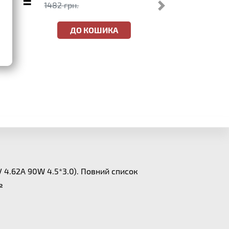
=
1482 грн.
ДО КОШИКА
V 4.62A 90W 4.5*3.0). Повний список
ь