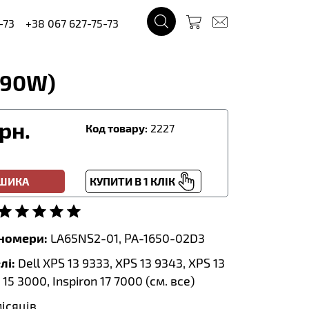
-73
+38 067 627-75-73
A 90W)
рн.
Код товару:
2227
ОШИКА
КУПИТИ В 1 КЛІК
тномери:
LA65NS2-01, PA-1650-02D3
лі:
Dell XPS 13 9333, XPS 13 9343, XPS 13
 15 3000, Inspiron 17 7000 (
см. все
)
місяців