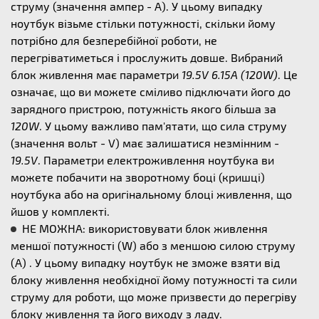
струму (значення ампер - А). У цьому випадку
ноутбук візьме стільки потужності, скільки йому
потрібно для безперебійної роботи, не
перегріватиметься і прослужить довше. Вибраний
блок живлення має параметри
19.5V 6.15A (120W)
. Це
означає, що ви можете сміливо підключати його до
зарядного пристрою, потужність якого більша за
120W
. У цьому важливо пам'ятати, що сила струму
(значення вольт - V) має залишатися незмінним -
19.5V
. Параметри електроживлення ноутбука ви
можете побачити на зворотному боці (кришці)
ноутбука або на оригінальному блоці живлення, що
йшов у комплекті.
НЕ МОЖНА: використовувати блок живлення
меншої потужності (W) або з меншою силою струму
(А) . У цьому випадку ноутбук не зможе взяти від
блоку живлення необхідної йому потужності та сили
струму для роботи, що може призвести до перегріву
блоку живлення та його виходу з ладу.