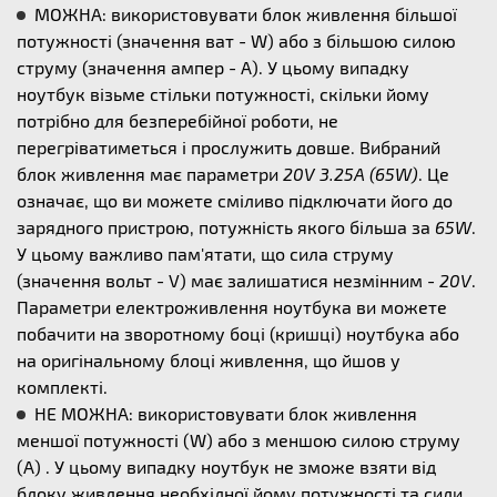
МОЖНА: використовувати блок живлення більшої
потужності (значення ват - W) або з більшою силою
струму (значення ампер - А). У цьому випадку
ноутбук візьме стільки потужності, скільки йому
потрібно для безперебійної роботи, не
перегріватиметься і прослужить довше. Вибраний
блок живлення має параметри
20V 3.25A (65W)
. Це
означає, що ви можете сміливо підключати його до
зарядного пристрою, потужність якого більша за
65W
.
У цьому важливо пам'ятати, що сила струму
(значення вольт - V) має залишатися незмінним -
20V
.
Параметри електроживлення ноутбука ви можете
побачити на зворотному боці (кришці) ноутбука або
на оригінальному блоці живлення, що йшов у
комплекті.
НЕ МОЖНА: використовувати блок живлення
меншої потужності (W) або з меншою силою струму
(А) . У цьому випадку ноутбук не зможе взяти від
блоку живлення необхідної йому потужності та сили