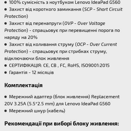
100% сумісність з ноутбуком Lenovo IdeaPad G560
Захист від короткого замикання (
SCP - Short Circuit
Protection
)
Захист від перенапруги (
OVP - Over Voltage
Protection
) - спрацьовує при перевищенні порога по
наряду на 20%
Захист від коливання струму (
OCP - Over Current
Protection
) - спрацьовує при стрибках струму,
відключаючи блок живлення
СЕРТИФІКАЦІЯ: CE, CB , FC, RoHS, ISO9001:2015
Гарантія - 12 місяців
Комплектація
Мережний адаптер (блок живлення) Replacement
20V 3.25A (5.5*2.5 mm) для Lenovo IdeaPad G560
Мережний шнур (кабель)
Рекомендації при виборі блоку живлення: