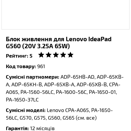
Блок живлення для Lenovo IdeaPad
G560 (20V 3.25A 65W)
Рейтинг:
5
Код товару:
961
Сумісні партномери:
ADP-65HB-AD, ADP-65KB-
A, ADP-65KH-B, ADP-65XB-A, ADP-65XB-B, CPA-
A065, PA-1560-56LC, PA-1600-56C, PA-1650-01,
PA-1650-37LC
Сумісні моделі:
Lenovo CPA-A065, PA-1650-
56LC, G570, G575, G560, G565 (
см. все
)
Гарантія:
12 місяців