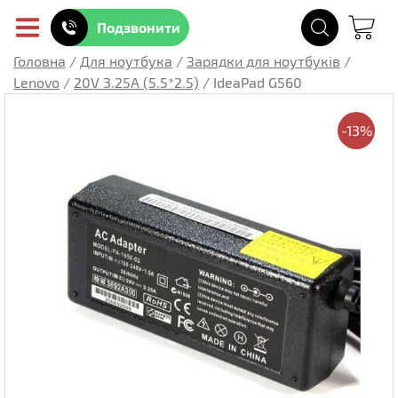
Подзвонити
Головна
/
Для ноутбука
/
Зарядки для ноутбуків
/
Lenovo
/
20V 3.25A (5.5*2.5)
/
IdeaPad G560
-13%